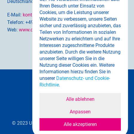
Deutschland
Ihren Besuch unter Einsatz von
Cookies, um die Leistung unserer
E-Mail: 
kontakt@digitalwert.de
Website zu verbessern, unsere Seiten
Telefon: +49 351 417 54 800
sicher und zuverlässig anzubieten, das
Web: 
www.digitalwert.de
Teilen von Informationen in sozialen
Netzwerken zu erleichtern und auf Ihre
Interessen zugeschnittene Produkte
anzubieten. Durch die weitere Nutzung
unserer Seite willigen Sie in die
Nutzung dieser Cookies ein. Weitere
Informationen hierzu finden Sie in
unserer
Datenschutz- und Cookie-
Cookie-Einstellungen
Richtlinie
.
AGB
Datenschutz
Impressum
© 2023 ULT AG